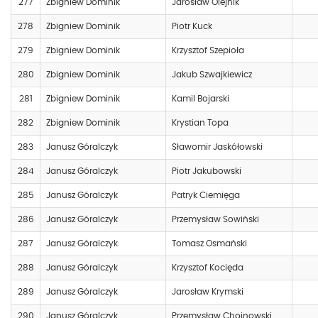
277
Zbigniew Dominik
Jarosław Olejnik
278
Zbigniew Dominik
Piotr Kuck
279
Zbigniew Dominik
Krzysztof Szepioła
280
Zbigniew Dominik
Jakub Szwajkiewicz
281
Zbigniew Dominik
Kamil Bojarski
282
Zbigniew Dominik
Krystian Topa
283
Janusz Góralczyk
Sławomir Jaskółowski
284
Janusz Góralczyk
Piotr Jakubowski
285
Janusz Góralczyk
Patryk Ciemięga
286
Janusz Góralczyk
Przemysław Sowiński
287
Janusz Góralczyk
Tomasz Osmański
288
Janusz Góralczyk
Krzysztof Kocięda
289
Janusz Góralczyk
Jarosław Krymski
290
Janusz Góralczyk
Przemysław Chojnowski