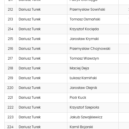
212
Dariusz Turek
Przemysław Sowiński
213
Dariusz Turek
Tomasz Osmański
214
Dariusz Turek
Krzysztof Kocięda
215
Dariusz Turek
Jarosław Krymski
216
Dariusz Turek
Przemysław Chojnowski
217
Dariusz Turek
Tomasz Wawrzyn
218
Dariusz Turek
Maciej Deja
219
Dariusz Turek
Łukasz Kamiński
220
Dariusz Turek
Jarosław Olejnik
221
Dariusz Turek
Piotr Kuck
222
Dariusz Turek
Krzysztof Szepioła
223
Dariusz Turek
Jakub Szwajkiewicz
224
Dariusz Turek
Kamil Bojarski