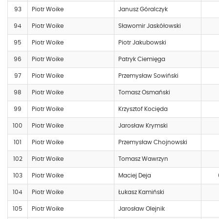
93
Piotr Woike
Janusz Góralczyk
94
Piotr Woike
Sławomir Jaskółowski
95
Piotr Woike
Piotr Jakubowski
96
Piotr Woike
Patryk Ciemięga
97
Piotr Woike
Przemysław Sowiński
98
Piotr Woike
Tomasz Osmański
99
Piotr Woike
Krzysztof Kocięda
100
Piotr Woike
Jarosław Krymski
101
Piotr Woike
Przemysław Chojnowski
102
Piotr Woike
Tomasz Wawrzyn
103
Piotr Woike
Maciej Deja
104
Piotr Woike
Łukasz Kamiński
105
Piotr Woike
Jarosław Olejnik