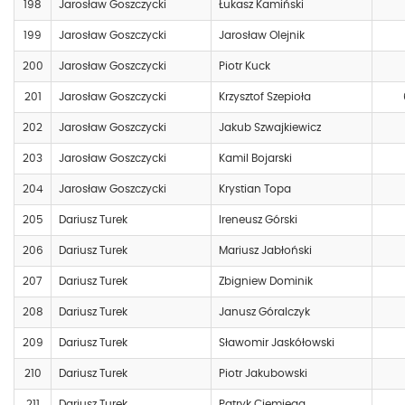
198
Jarosław Goszczycki
Łukasz Kamiński
199
Jarosław Goszczycki
Jarosław Olejnik
200
Jarosław Goszczycki
Piotr Kuck
201
Jarosław Goszczycki
Krzysztof Szepioła
202
Jarosław Goszczycki
Jakub Szwajkiewicz
203
Jarosław Goszczycki
Kamil Bojarski
204
Jarosław Goszczycki
Krystian Topa
205
Dariusz Turek
Ireneusz Górski
206
Dariusz Turek
Mariusz Jabłoński
207
Dariusz Turek
Zbigniew Dominik
208
Dariusz Turek
Janusz Góralczyk
209
Dariusz Turek
Sławomir Jaskółowski
210
Dariusz Turek
Piotr Jakubowski
211
Dariusz Turek
Patryk Ciemięga