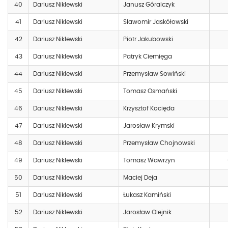
40
Dariusz Niklewski
Janusz Góralczyk
41
Dariusz Niklewski
Sławomir Jaskółowski
42
Dariusz Niklewski
Piotr Jakubowski
43
Dariusz Niklewski
Patryk Ciemięga
44
Dariusz Niklewski
Przemysław Sowiński
45
Dariusz Niklewski
Tomasz Osmański
46
Dariusz Niklewski
Krzysztof Kocięda
47
Dariusz Niklewski
Jarosław Krymski
48
Dariusz Niklewski
Przemysław Chojnowski
49
Dariusz Niklewski
Tomasz Wawrzyn
50
Dariusz Niklewski
Maciej Deja
51
Dariusz Niklewski
Łukasz Kamiński
52
Dariusz Niklewski
Jarosław Olejnik