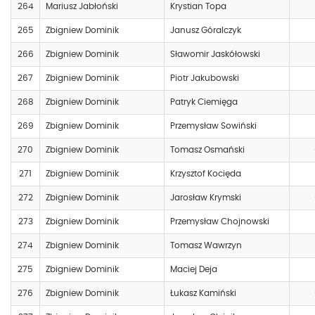
264
Mariusz Jabłoński
Krystian Topa
265
Zbigniew Dominik
Janusz Góralczyk
266
Zbigniew Dominik
Sławomir Jaskółowski
267
Zbigniew Dominik
Piotr Jakubowski
268
Zbigniew Dominik
Patryk Ciemięga
269
Zbigniew Dominik
Przemysław Sowiński
270
Zbigniew Dominik
Tomasz Osmański
271
Zbigniew Dominik
Krzysztof Kocięda
272
Zbigniew Dominik
Jarosław Krymski
273
Zbigniew Dominik
Przemysław Chojnowski
274
Zbigniew Dominik
Tomasz Wawrzyn
275
Zbigniew Dominik
Maciej Deja
276
Zbigniew Dominik
Łukasz Kamiński