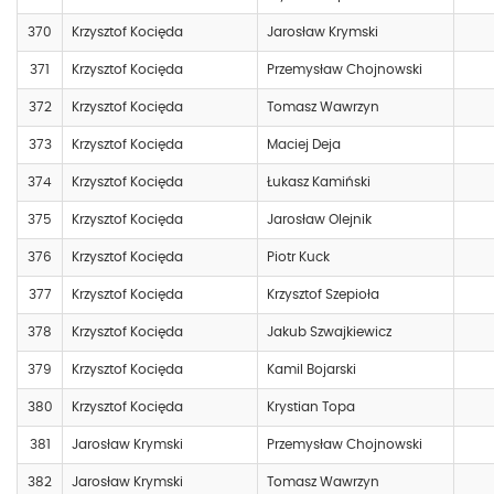
370
Krzysztof Kocięda
Jarosław Krymski
371
Krzysztof Kocięda
Przemysław Chojnowski
372
Krzysztof Kocięda
Tomasz Wawrzyn
373
Krzysztof Kocięda
Maciej Deja
374
Krzysztof Kocięda
Łukasz Kamiński
375
Krzysztof Kocięda
Jarosław Olejnik
376
Krzysztof Kocięda
Piotr Kuck
377
Krzysztof Kocięda
Krzysztof Szepioła
378
Krzysztof Kocięda
Jakub Szwajkiewicz
379
Krzysztof Kocięda
Kamil Bojarski
380
Krzysztof Kocięda
Krystian Topa
381
Jarosław Krymski
Przemysław Chojnowski
382
Jarosław Krymski
Tomasz Wawrzyn