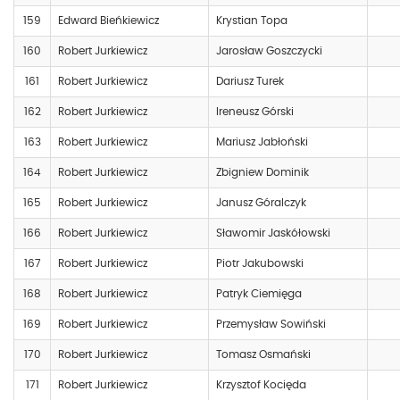
159
Edward Bieńkiewicz
Krystian Topa
160
Robert Jurkiewicz
Jarosław Goszczycki
161
Robert Jurkiewicz
Dariusz Turek
162
Robert Jurkiewicz
Ireneusz Górski
163
Robert Jurkiewicz
Mariusz Jabłoński
164
Robert Jurkiewicz
Zbigniew Dominik
165
Robert Jurkiewicz
Janusz Góralczyk
166
Robert Jurkiewicz
Sławomir Jaskółowski
167
Robert Jurkiewicz
Piotr Jakubowski
168
Robert Jurkiewicz
Patryk Ciemięga
169
Robert Jurkiewicz
Przemysław Sowiński
170
Robert Jurkiewicz
Tomasz Osmański
171
Robert Jurkiewicz
Krzysztof Kocięda