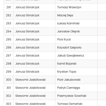
291
Janusz Góralczyk
Tomasz Wawrzyn
292
Janusz Góralczyk
Maciej Deja
293
Janusz Góralczyk
Łukasz Kamiński
294
Janusz Góralczyk
Jarosław Olejnik
295
Janusz Góralczyk
Piotr Kuck
296
Janusz Góralczyk
Krzysztof Szepioła
297
Janusz Góralczyk
Jakub Szwajkiewicz
298
Janusz Góralczyk
Kamil Bojarski
299
Janusz Góralczyk
Krystian Topa
300
Sławomir Jaskółowski
Piotr Jakubowski
301
Sławomir Jaskółowski
Patryk Ciemięga
302
Sławomir Jaskółowski
Przemysław Sowiński
303
Sławomir Jaskółowski
Tomasz Osmański