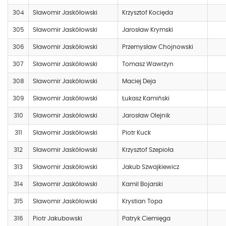
304
Sławomir Jaskółowski
Krzysztof Kocięda
305
Sławomir Jaskółowski
Jarosław Krymski
306
Sławomir Jaskółowski
Przemysław Chojnowski
307
Sławomir Jaskółowski
Tomasz Wawrzyn
308
Sławomir Jaskółowski
Maciej Deja
309
Sławomir Jaskółowski
Łukasz Kamiński
310
Sławomir Jaskółowski
Jarosław Olejnik
311
Sławomir Jaskółowski
Piotr Kuck
312
Sławomir Jaskółowski
Krzysztof Szepioła
313
Sławomir Jaskółowski
Jakub Szwajkiewicz
314
Sławomir Jaskółowski
Kamil Bojarski
315
Sławomir Jaskółowski
Krystian Topa
316
Piotr Jakubowski
Patryk Ciemięga