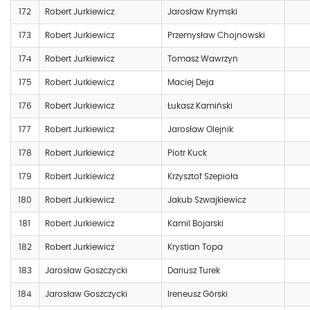
172
Robert Jurkiewicz
Jarosław Krymski
173
Robert Jurkiewicz
Przemysław Chojnowski
174
Robert Jurkiewicz
Tomasz Wawrzyn
175
Robert Jurkiewicz
Maciej Deja
176
Robert Jurkiewicz
Łukasz Kamiński
177
Robert Jurkiewicz
Jarosław Olejnik
178
Robert Jurkiewicz
Piotr Kuck
179
Robert Jurkiewicz
Krzysztof Szepioła
180
Robert Jurkiewicz
Jakub Szwajkiewicz
181
Robert Jurkiewicz
Kamil Bojarski
182
Robert Jurkiewicz
Krystian Topa
183
Jarosław Goszczycki
Dariusz Turek
184
Jarosław Goszczycki
Ireneusz Górski