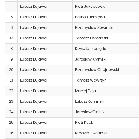
14
Łukasz Kujawa
Piotr Jakubowski
15
Łukasz Kujawa
Patryk Ciemięga
16
Łukasz Kujawa
Przemysław Sowiński
17
Łukasz Kujawa
Tomasz Osmański
18
Łukasz Kujawa
Krzysztof Kocięda
19
Łukasz Kujawa
Jarosław Krymski
20
Łukasz Kujawa
Przemysław Chojnowski
21
Łukasz Kujawa
Tomasz Wawrzyn
22
Łukasz Kujawa
Maciej Deja
23
Łukasz Kujawa
Łukasz Kamiński
24
Łukasz Kujawa
Jarosław Olejnik
25
Łukasz Kujawa
Piotr Kuck
26
Łukasz Kujawa
Krzysztof Szepioła