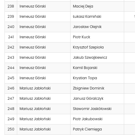
238
Ireneusz Górski
Maciej Deja
239
Ireneusz Górski
Łukasz Kamiński
240
Ireneusz Górski
Jarosław Olejnik
241
Ireneusz Górski
Piotr Kuck
242
Ireneusz Górski
Krzysztof Szepioła
243
Ireneusz Górski
Jakub Szwajkiewicz
244
Ireneusz Górski
Kamil Bojarski
245
Ireneusz Górski
Krystian Topa
246
Mariusz Jabłoński
Zbigniew Dominik
247
Mariusz Jabłoński
Janusz Góralczyk
248
Mariusz Jabłoński
Sławomir Jaskółowski
249
Mariusz Jabłoński
Piotr Jakubowski
250
Mariusz Jabłoński
Patryk Ciemięga