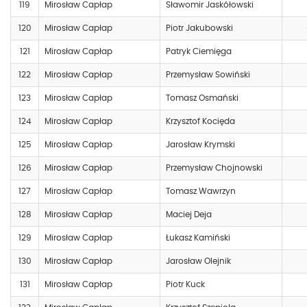
119
Mirosław Capłap
Sławomir Jaskółowski
120
Mirosław Capłap
Piotr Jakubowski
121
Mirosław Capłap
Patryk Ciemięga
122
Mirosław Capłap
Przemysław Sowiński
123
Mirosław Capłap
Tomasz Osmański
124
Mirosław Capłap
Krzysztof Kocięda
125
Mirosław Capłap
Jarosław Krymski
126
Mirosław Capłap
Przemysław Chojnowski
127
Mirosław Capłap
Tomasz Wawrzyn
128
Mirosław Capłap
Maciej Deja
129
Mirosław Capłap
Łukasz Kamiński
130
Mirosław Capłap
Jarosław Olejnik
131
Mirosław Capłap
Piotr Kuck