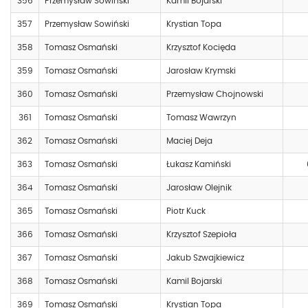
356
Przemysław Sowiński
Kamil Bojarski
357
Przemysław Sowiński
Krystian Topa
358
Tomasz Osmański
Krzysztof Kocięda
359
Tomasz Osmański
Jarosław Krymski
360
Tomasz Osmański
Przemysław Chojnowski
361
Tomasz Osmański
Tomasz Wawrzyn
362
Tomasz Osmański
Maciej Deja
363
Tomasz Osmański
Łukasz Kamiński
364
Tomasz Osmański
Jarosław Olejnik
365
Tomasz Osmański
Piotr Kuck
366
Tomasz Osmański
Krzysztof Szepioła
367
Tomasz Osmański
Jakub Szwajkiewicz
368
Tomasz Osmański
Kamil Bojarski
369
Tomasz Osmański
Krystian Topa