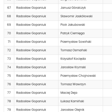
67
Radosław Gopaniuk
Janusz Góralczyk
68
Radosław Gopaniuk
Sławomir Jaskółowski
69
Radosław Gopaniuk
Piotr Jakubowski
70
Radosław Gopaniuk
Patryk Ciemięga
71
Radosław Gopaniuk
Przemysław Sowiński
72
Radosław Gopaniuk
Tomasz Osmański
73
Radosław Gopaniuk
Krzysztof Kocięda
74
Radosław Gopaniuk
Jarosław Krymski
75
Radosław Gopaniuk
Przemysław Chojnowski
76
Radosław Gopaniuk
Tomasz Wawrzyn
77
Radosław Gopaniuk
Maciej Deja
78
Radosław Gopaniuk
Łukasz Kamiński
79
Radosław Gopaniuk
Jarosław Olejnik