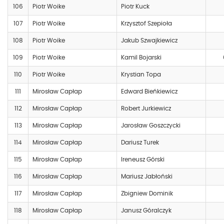
106
Piotr Woike
Piotr Kuck
107
Piotr Woike
Krzysztof Szepioła
108
Piotr Woike
Jakub Szwajkiewicz
109
Piotr Woike
Kamil Bojarski
110
Piotr Woike
Krystian Topa
111
Mirosław Capłap
Edward Bieńkiewicz
112
Mirosław Capłap
Robert Jurkiewicz
113
Mirosław Capłap
Jarosław Goszczycki
114
Mirosław Capłap
Dariusz Turek
115
Mirosław Capłap
Ireneusz Górski
116
Mirosław Capłap
Mariusz Jabłoński
117
Mirosław Capłap
Zbigniew Dominik
118
Mirosław Capłap
Janusz Góralczyk