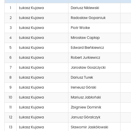
1
Łukasz Kujawa
Dariusz Niklewski
2
Łukasz Kujawa
Radosław Gopaniuk
3
Łukasz Kujawa
Piotr Woike
4
Łukasz Kujawa
Mirosław Capłap
5
Łukasz Kujawa
Edward Bieńkiewicz
6
Łukasz Kujawa
Robert Jurkiewicz
7
Łukasz Kujawa
Jarosław Goszczycki
8
Łukasz Kujawa
Dariusz Turek
9
Łukasz Kujawa
Ireneusz Górski
10
Łukasz Kujawa
Mariusz Jabłoński
11
Łukasz Kujawa
Zbigniew Dominik
12
Łukasz Kujawa
Janusz Góralczyk
13
Łukasz Kujawa
Sławomir Jaskółowski