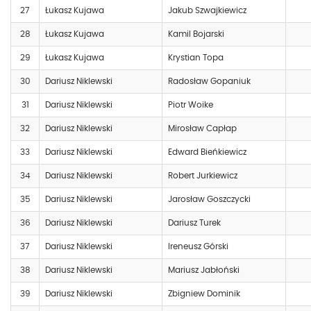
27
Łukasz Kujawa
Jakub Szwajkiewicz
28
Łukasz Kujawa
Kamil Bojarski
29
Łukasz Kujawa
Krystian Topa
30
Dariusz Niklewski
Radosław Gopaniuk
31
Dariusz Niklewski
Piotr Woike
32
Dariusz Niklewski
Mirosław Capłap
33
Dariusz Niklewski
Edward Bieńkiewicz
34
Dariusz Niklewski
Robert Jurkiewicz
35
Dariusz Niklewski
Jarosław Goszczycki
36
Dariusz Niklewski
Dariusz Turek
37
Dariusz Niklewski
Ireneusz Górski
38
Dariusz Niklewski
Mariusz Jabłoński
39
Dariusz Niklewski
Zbigniew Dominik