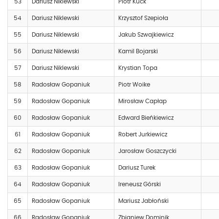
53
Dariusz Niklewski
Piotr Kuck
54
Dariusz Niklewski
Krzysztof Szepioła
55
Dariusz Niklewski
Jakub Szwajkiewicz
56
Dariusz Niklewski
Kamil Bojarski
57
Dariusz Niklewski
Krystian Topa
58
Radosław Gopaniuk
Piotr Woike
59
Radosław Gopaniuk
Mirosław Capłap
60
Radosław Gopaniuk
Edward Bieńkiewicz
61
Radosław Gopaniuk
Robert Jurkiewicz
62
Radosław Gopaniuk
Jarosław Goszczycki
63
Radosław Gopaniuk
Dariusz Turek
64
Radosław Gopaniuk
Ireneusz Górski
65
Radosław Gopaniuk
Mariusz Jabłoński
66
Radosław Gopaniuk
Zbigniew Dominik