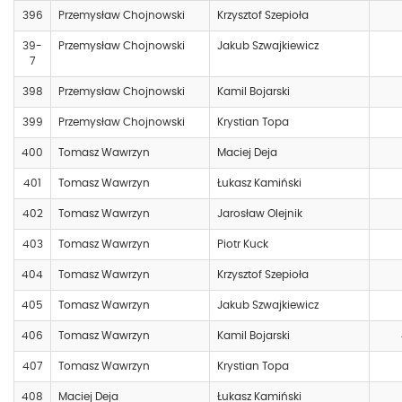
396
Przemysław Chojnowski
Krzysztof Szepioła
39-
Przemysław Chojnowski
Jakub Szwajkiewicz
7
398
Przemysław Chojnowski
Kamil Bojarski
399
Przemysław Chojnowski
Krystian Topa
400
Tomasz Wawrzyn
Maciej Deja
401
Tomasz Wawrzyn
Łukasz Kamiński
402
Tomasz Wawrzyn
Jarosław Olejnik
403
Tomasz Wawrzyn
Piotr Kuck
404
Tomasz Wawrzyn
Krzysztof Szepioła
405
Tomasz Wawrzyn
Jakub Szwajkiewicz
406
Tomasz Wawrzyn
Kamil Bojarski
407
Tomasz Wawrzyn
Krystian Topa
408
Maciej Deja
Łukasz Kamiński