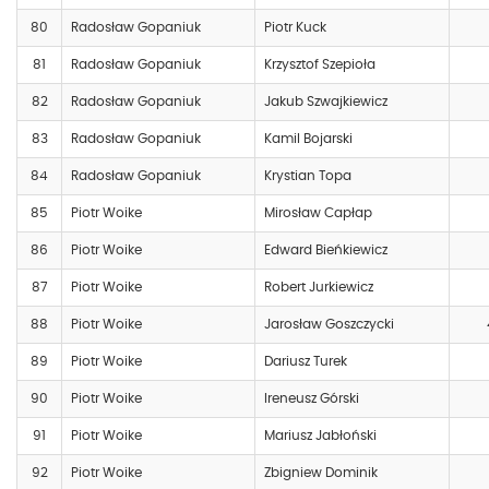
80
Radosław Gopaniuk
Piotr Kuck
81
Radosław Gopaniuk
Krzysztof Szepioła
82
Radosław Gopaniuk
Jakub Szwajkiewicz
83
Radosław Gopaniuk
Kamil Bojarski
84
Radosław Gopaniuk
Krystian Topa
85
Piotr Woike
Mirosław Capłap
86
Piotr Woike
Edward Bieńkiewicz
87
Piotr Woike
Robert Jurkiewicz
88
Piotr Woike
Jarosław Goszczycki
89
Piotr Woike
Dariusz Turek
90
Piotr Woike
Ireneusz Górski
91
Piotr Woike
Mariusz Jabłoński
92
Piotr Woike
Zbigniew Dominik