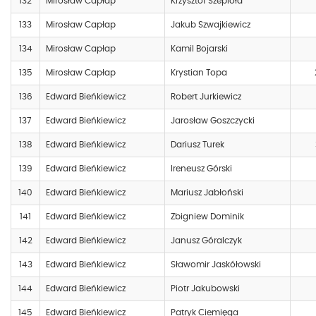
132
Mirosław Capłap
Krzysztof Szepioła
133
Mirosław Capłap
Jakub Szwajkiewicz
134
Mirosław Capłap
Kamil Bojarski
135
Mirosław Capłap
Krystian Topa
136
Edward Bieńkiewicz
Robert Jurkiewicz
137
Edward Bieńkiewicz
Jarosław Goszczycki
138
Edward Bieńkiewicz
Dariusz Turek
139
Edward Bieńkiewicz
Ireneusz Górski
140
Edward Bieńkiewicz
Mariusz Jabłoński
141
Edward Bieńkiewicz
Zbigniew Dominik
142
Edward Bieńkiewicz
Janusz Góralczyk
143
Edward Bieńkiewicz
Sławomir Jaskółowski
144
Edward Bieńkiewicz
Piotr Jakubowski
145
Edward Bieńkiewicz
Patryk Ciemięga