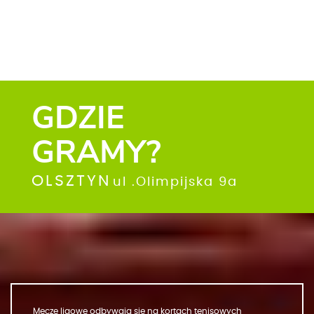
GDZIE
GRAMY?
OLSZTYN
ul .Olimpijska 9a
Mecze ligowe odbywają się na kortach tenisowych