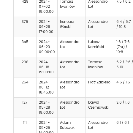
429
2024-
Tomasz
Alessandro
7:5 / 6:2
07-02
Iwaniów
Lot
19:00:00
375
2024-
Ireneusz
Alessandro
6:4 / 5:7
06-26
Górski
Lot
/ 10:8
17:00:00
345
2024-
Alessandro
Łukasz
1:6 / 7:6
06-23
Lot
Kamiński
(7:4) /
09:00:00
10:8
298
2024-
Alessandro
Tomasz
6:2 / 3:6 
06-18
Lot
Iwaniów
5:10
19:00:00
264
2024-
Alessandro
Piotr Zabiełło
4:6 / 1:6
06-12
Lot
18:45:00
127
2024-
Alessandro
Dawid
3:6 / 1:6
05-28
Lot
Czerniawski
19:00:00
111
2024-
Adam
Alessandro
6:1 / 6:1
05-25
Sobczak
Lot
14:00:00