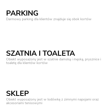
PARKING
Darmowy parking dla klientów znajduje się obok kortów
SZATNIA I TOALETA
Obiekt wyposażony jest w szatnie damską i męską, prysznice i
toaletę dla klientów kortów
SKLEP
Obiekt wyposażony jest w lodówkę z zimnymi napojami oraz
akcesoriami tenisowymi