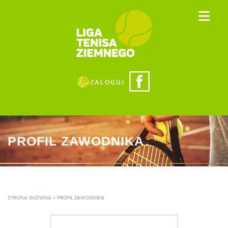
ZALOGUJ
PROFIL ZAWODNIKA
STRONA GŁÓWNA
»
PROFIL ZAWODNIKA