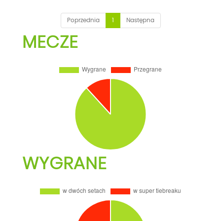
Poprzednia
1
Następna
MECZE
WYGRANE