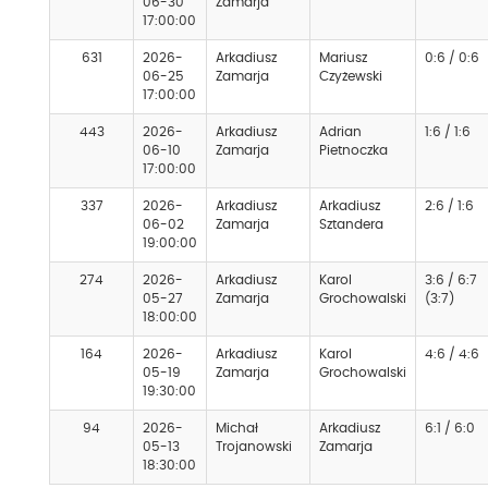
06-30
Zamarja
17:00:00
631
2026-
Arkadiusz
Mariusz
0:6 / 0:6
06-25
Zamarja
Czyżewski
17:00:00
443
2026-
Arkadiusz
Adrian
1:6 / 1:6
06-10
Zamarja
Pietnoczka
17:00:00
337
2026-
Arkadiusz
Arkadiusz
2:6 / 1:6
06-02
Zamarja
Sztandera
19:00:00
274
2026-
Arkadiusz
Karol
3:6 / 6:7
05-27
Zamarja
Grochowalski
(3:7)
18:00:00
164
2026-
Arkadiusz
Karol
4:6 / 4:6
05-19
Zamarja
Grochowalski
19:30:00
94
2026-
Michał
Arkadiusz
6:1 / 6:0
05-13
Trojanowski
Zamarja
18:30:00