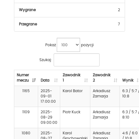
Wygrane
2
Przegrane
7
Pokaż
pozycji
Szukaj:
Numer
Zawodnik
Zawodnik
meczu
Data
1
2
Wynik
1165
2025-
Karol Bator
Arkadiusz
6:3 / 5:7 
09-01
Zamarja
10:8
17:00:00
1109
2025-
Piotr Kuck
Arkadiusz
6:3 / 5:7 
08-29
Zamarja
8:10
09:00:00
1080
2025-
Karol
Arkadiusz
4:6 / 6:0
08-27
Grochowalski
Zamarja
/ 10:8