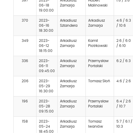
397
2023-
Arkadiusz
Hubert
1:6 / 3:6
06-18
Zamarja
Malinowski
19:00:00
370
2023-
Arkadiusz
Arkadiusz
4:6 / 6:3
06-16
Sztandera
Zamarja
/ 10:6
18:30:00
349
2023-
Arkadiusz
Kamil
2:6 / 6:0
06-12
Zamarja
Piotrkowski
/ 6:10
18:15:00
336
2023-
Arkadiusz
Przemysław
6:2 / 6:3
06-11
Zamarja
Portalski
09:45:00
206
2023-
Arkadiusz
Tomasz Słoń
4:6 / 2:6
05-29
Zamarja
16:30:00
196
2023-
Arkadiusz
Przemysław
6:4 / 2:6
05-28
Zamarja
Portalski
/ 10:7
09:15:00
158
2023-
Arkadiusz
Tomasz
5:7 / 6:1 /
05-24
Zamarja
Iwaniów
10:3
18:45:00