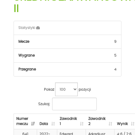
II
Statystyki
Mecze
9
Wygrane
5
Przegrane
4
Pokaż
pozycji
Szukaj:
Numer
Zawodnik
Zawodnik
meczu
Data
1
2
Wynik
641
2022-
Edward
Arkadiusz
4:6 / 2:6