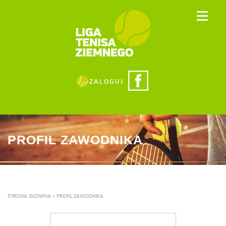
ZALOGUJ
PROFIL ZAWODNIKA
STRONA GŁÓWNA
»
PROFIL ZAWODNIKA